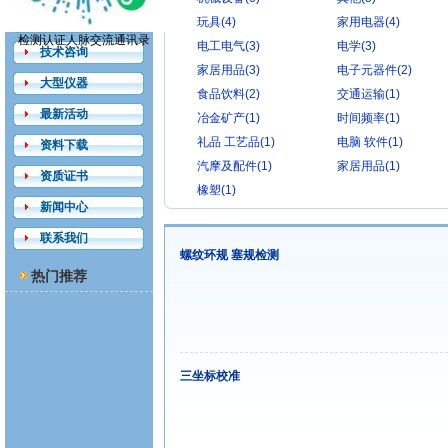
检测认证
玩具(4)
家用电器(4)
检测认证人脉交流通讯录
电工电气(3)
电学(3)
技术咨询
家居用品(3)
电子元器件(2)
大型仪器
食品饮料(2)
交通运输(1)
最新活动
冶金矿产(1)
时间频率(1)
礼品 工艺品(1)
电脑 软件(1)
资料下载
汽摩及配件(1)
家居用品(1)
资质证书
橡塑(1)
新闻中心
联系我们
螺纹环规 塞规检测
热门推荐
三坐标校准