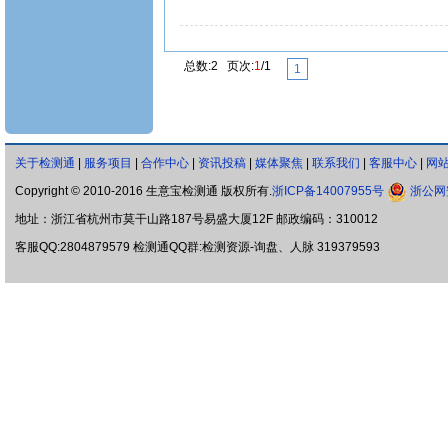
总数:2 页次:
1
/1
1
关于检测通
|
服务项目
|
合作中心
|
资讯投稿
|
媒体聚焦
|
联系我们
|
客服中心
|
网
Copyright © 2010-2016 生意宝检测通 版权所有.
浙ICP备14007955号
浙公网安
地址：浙江省杭州市莫干山路187号易盛大厦12F 邮政编码：310012
客服QQ:2804879579 检测通QQ群:检测资源-询盘、人脉 319379593