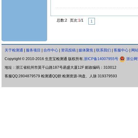
总数:2 页次:
1
/1
1
关于检测通
|
服务项目
|
合作中心
|
资讯投稿
|
媒体聚焦
|
联系我们
|
客服中心
|
网
Copyright © 2010-2016 生意宝检测通 版权所有.
浙ICP备14007955号
浙公网安
地址：浙江省杭州市莫干山路187号易盛大厦12F 邮政编码：310012
客服QQ:2804879579 检测通QQ群:检测资源-询盘、人脉 319379593