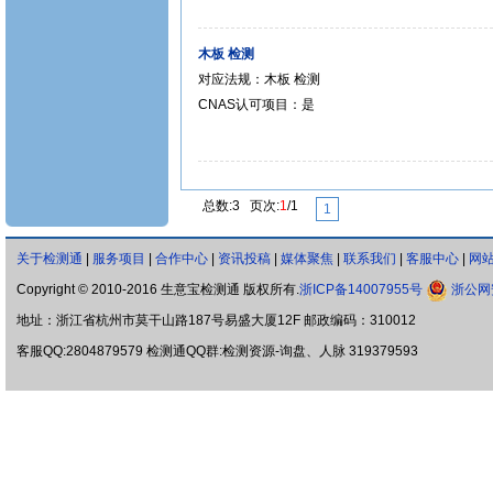
木板 检测
对应法规：木板 检测
CNAS认可项目：是
总数:3 页次:
1
/1
1
关于检测通
|
服务项目
|
合作中心
|
资讯投稿
|
媒体聚焦
|
联系我们
|
客服中心
|
网
Copyright © 2010-2016 生意宝检测通 版权所有.
浙ICP备14007955号
浙公网安
地址：浙江省杭州市莫干山路187号易盛大厦12F 邮政编码：310012
客服QQ:2804879579 检测通QQ群:检测资源-询盘、人脉 319379593