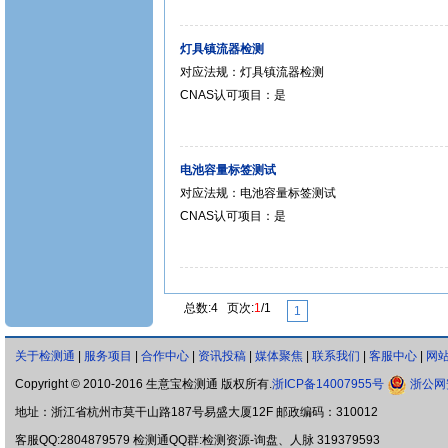
灯具镇流器检测
对应法规：灯具镇流器检测
CNAS认可项目：是
电池容量标签测试
对应法规：电池容量标签测试
CNAS认可项目：是
总数:4 页次:
1
/1
1
关于检测通
|
服务项目
|
合作中心
|
资讯投稿
|
媒体聚焦
|
联系我们
|
客服中心
|
网
Copyright © 2010-2016 生意宝检测通 版权所有.
浙ICP备14007955号
浙公网安
地址：浙江省杭州市莫干山路187号易盛大厦12F 邮政编码：310012
客服QQ:2804879579 检测通QQ群:检测资源-询盘、人脉 319379593